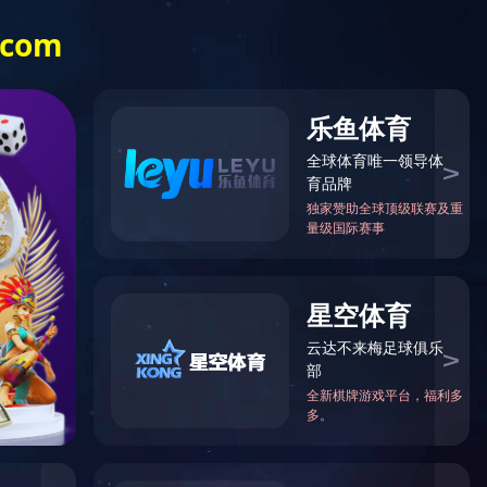
蓝城恒汇
邮件
OA平台
采购
乐竟（中国）一站式
服务平台
您的位置：
首页
>
客户留言